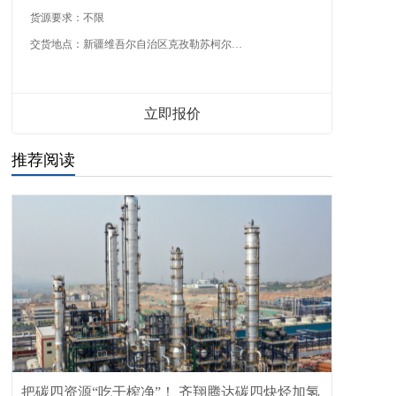
货源要求：
不限
交货地点：
新疆维吾尔自治区克孜勒苏柯尔克孜自治州
立即报价
推荐阅读
把碳四资源“吃干榨净”！ 齐翔腾达碳四炔烃加氢