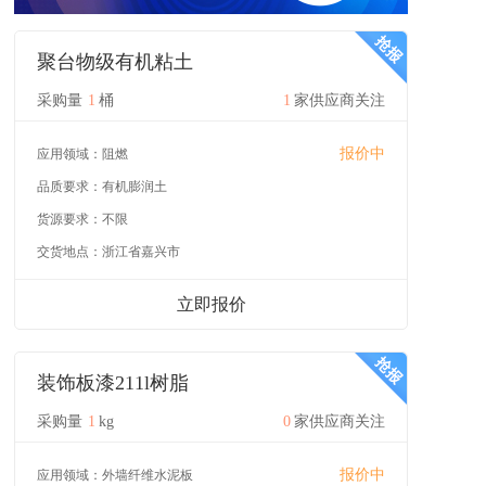
聚台物级有机粘土
采购量
1
桶
1
家供应商关注
报价中
应用领域：
阻燃
品质要求：
有机膨润土
货源要求：
不限
交货地点：
浙江省嘉兴市
立即报价
装饰板漆211l树脂
采购量
1
kg
0
家供应商关注
报价中
应用领域：
外墙纤维水泥板