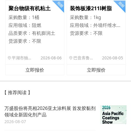
聚台物级有机粘土
装饰板漆211l树脂
采购数量：
1桶
采购数量：
1kg
应用领域：
阻燃
应用领域：
外墙纤维水泥板
品质要求：
有机膨润土
货源要求：
不限
货源要求：
不限
平湖市独山港镇集港路 589 号
2026-08-06
巴音库鲁提镇,托帕口岸六号库房
2026-08-05
立即报价
立即报价
【 推荐阅读 】
万盛股份将亮相2026亚太涂料展 首发胶黏剂
领域全新固化剂产品
2026-08-07