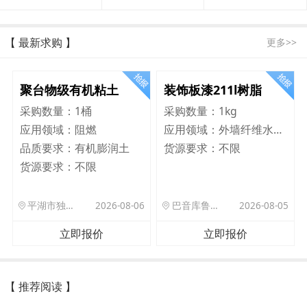
【 最新求购 】
更多>>
聚台物级有机粘土
装饰板漆211l树脂
采购数量：
1桶
采购数量：
1kg
应用领域：
阻燃
应用领域：
外墙纤维水泥板
品质要求：
有机膨润土
货源要求：
不限
货源要求：
不限
平湖市独山港镇集港路 589 号
2026-08-06
巴音库鲁提镇,托帕口岸六号库房
2026-08-05
立即报价
立即报价
【 推荐阅读 】