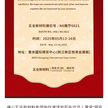
佛山五全新材料集团热忱邀请您莅临交流！秉承“用良