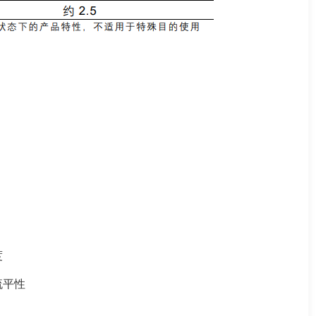
度
流平性