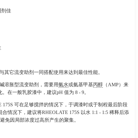
稠剂佳
性
 单独或与其它流变助剂一同搭配使用来达到最佳性能。
 是一种碱溶胀型流变助剂，需要用
氨水
或氨基甲基
丙醇
（AMP）来
。在一般乳胶漆中，建议pH 值为 8 - 9。
TE 175S 可在足够搅拌的情况下，于调漆时或于制程最后阶段
况下，建议将RHEOLATE 175S 以水 1:1 - 1:5 稀释后添
可避免因局部浓度过高所产生的聚集。