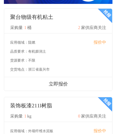
聚台物级有机粘土
采购量
1
桶
2
家供应商关注
报价中
应用领域：
阻燃
品质要求：
有机膨润土
货源要求：
不限
交货地点：
浙江省嘉兴市
立即报价
装饰板漆211l树脂
采购量
1
kg
0
家供应商关注
报价中
应用领域：
外墙纤维水泥板