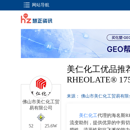
网站导航
美仁化工优品推
RHEOLATE® 17
来源： 佛山市美仁化工贸易有
佛山市美仁化工贸
易有限公司
美仁化工
代理的海名斯RH
流变助剂，提供优异的中剪切
52
25.6W
膜性、流平性和抗飞溅的能力