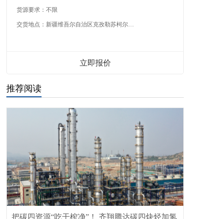
货源要求：
不限
交货地点：
新疆维吾尔自治区克孜勒苏柯尔克孜自治州
立即报价
推荐阅读
把碳四资源“吃干榨净”！ 齐翔腾达碳四炔烃加氢