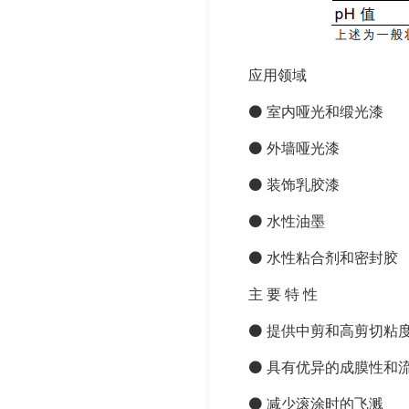
应用领域
⚫ 室内哑光和缎光漆
⚫ 外墙哑光漆
⚫ 装饰乳胶漆
⚫ 水性油墨
⚫ 水性粘合剂和密封胶
主 要 特 性
⚫ 提供中剪和高剪切粘
⚫ 具有优异的成膜性和
⚫ 减少滚涂时的飞溅