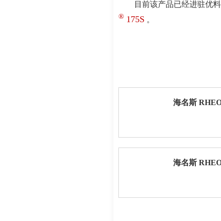
目前该产品已经进驻优料
®
175S
。
海名斯 RHEO