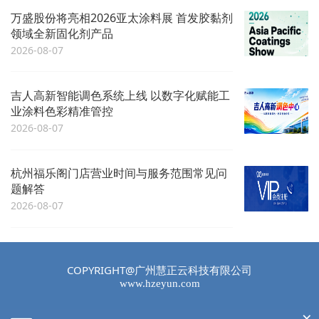
万盛股份将亮相2026亚太涂料展 首发胶黏剂
领域全新固化剂产品
2026-08-07
吉人高新智能调色系统上线 以数字化赋能工
业涂料色彩精准管控
2026-08-07
杭州福乐阁门店营业时间与服务范围常见问
题解答
2026-08-07
COPYRIGHT@广州慧正云科技有限公司
www.hzeyun.com
×