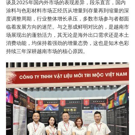
谈及2025年国内外市场的表现差异，段乐直言，国内
涂料与色彩材料市场正经历从增量到存量再到缩量的深
度调整周期，行业整体增长承压，多数市场参与者都面
临着发展方向的迷茫。与之形成鲜明对比的，是越南市
场展现出的蓬勃活力，其无论是海外出口需求还是本土
消费动能，均保持着强劲的增量态势，这也是知木色彩
持续三年深耕越南市场的核心原因。