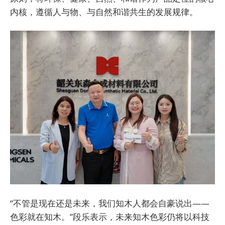
内核，遵循人与物、与自然和谐共生的发展规律。
“不管是现在还是未来，我们知木人都会自豪说出——
色彩就在知木。”段乐表示，未来知木色彩仍将以科技