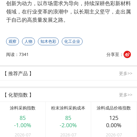
创新为动力，以市场需求为导向，持续深耕色彩新材料
领域，在行业变革的浪潮中，以长期主义坚守，走出属
于自己的高质量发展之路。
观察
人物
知木色彩
化工企业
阅读：7341
分享至：
【 推荐产品 】
更多>>
【 化塑指数 】
更多>>
涂料采购指数
粉末涂料采购成本
涂料成品价格指数
85
85
125
-1.00%
-2.00%
0.00%
2026-07
2026-07
2026-07