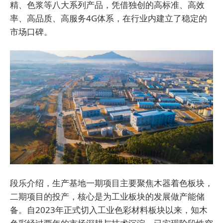
精、色浆等八大系列产品，凭借独创的高标准、高效
率、高品质、高服务4G体系，在行业内建立了稳定的
市场口碑。
段乐介绍，生产基地一期项目主要聚焦木器着色板块，
二期项目的投产，核心是为工业板块的发展做产能储
备。自2023年正式切入工业色彩材料板块以来，知木