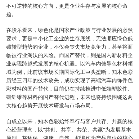
不可逆转的核心方向，更是企业生存与发展的核心命
题。
在段乐看来，绿色化是国家产业政策与行业发展的必然
要求，更是中小化工企业的生存底线，无法顺应绿色低
碳转型趋势的企业，不仅会丧失市场竞争力，甚至将面
临被行业淘汰的风险。而国产替代，则是国内新材料企
业实现跨越式发展的核心机遇。以汽车内饰导色材料领
域为例，此前该市场长期国际化工巨头垄断，知木色彩
历经三四年的技术攻关，成功实现了高端汽车内饰件色
彩材料的国产替代，目前仍在持续推进中低端塑胶件、
碳纤维等材料的国产替代进程，未来也将持续围绕这两
大核心趋势开展技术研发与市场布局。
自成立以来，知木色彩始终奉行与客户共存、共赢的核
心经营理念，以“共创、共享、共荣、共赢”为发展基本
原则，将环保、健康、自然、和谐作为产品定位的核心