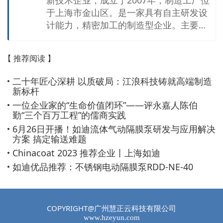
于上海市金山区。是一家具有自主研发设
计能力，精密加工的制造型企业。主要生
产气动隔膜泵、电动隔膜泵、粉体输送
泵、高压隔膜泵、气动柱塞泵等系列产
【 推荐阅读 】
品。 目前如迪共有63项专利，其中2项发
明专利，海外专利1项。年产量隔膜泵2万
二十年匠心深耕 以质破局：江浪科技铸就高端制造
多台（套）。约85%左右的产品出口到海
新标杆
外市场！国内市场主要分布在核电，新能
一位企业家的“生命价值闭环”——评永嘉人陈伯
源，精细化工，制药，涂料，油漆，造
勤“三个百万工程”的儒商实践
船，环保，水处理等行业，拥有一支专业
6月26日开播！如迪流体气动隔膜泵研发与应用解决
的核心团队来服务我们的客户！ 上海如迪
方案 搞定输送难题
的核心价值观：以客户为中心，不断持续
Chinacoat 2023 推荐企业丨上海如迪
推出新产品。不占员工便宜，不占客户便
如迪优品推荐：不锈钢电动隔膜泵RDD-NE-40
宜，不占供应商便宜，让社会满意，期待
着与您更加长久的合作！
COPYRIGHT@广州慧正云科技有限公司
www.hzeyun.com