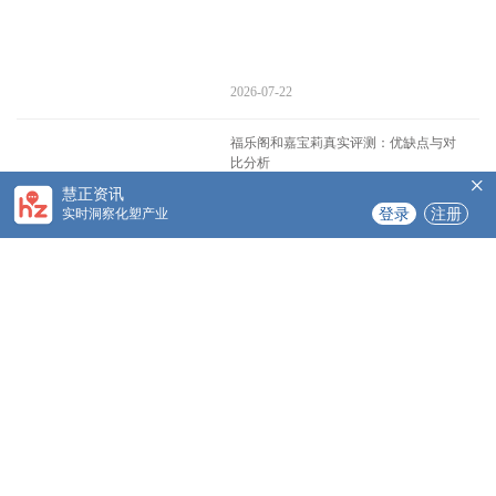
2026-07-22
福乐阁和嘉宝莉真实评测：优缺点与对
比分析
×
慧正资讯
实时洞察化塑产业
登录
注册
2026-07-20
福乐阁和三棵树实操案例与施工要点
2026-07-17
福乐阁和三棵树怎么选？专业选购指南