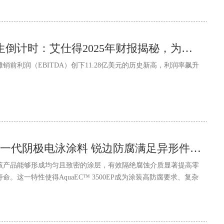
250亿涂料巨头诞生倒计时：艾仕得2025年财报揭秘，为何它才是新集团的“利润压舱石”？
摊销前利润（EBITDA）创下11.28亿美元的历史新高，利润率飙升
艾仕得在华发布新一代阴极电泳涂料 锐边防腐满足异形件要求
该产品能够形成均匀且致密的涂层，有效隔绝腐蚀介质显著提高零
。这一特性使得AquaEC™ 3500EP成为涂装高防腐要求、复杂