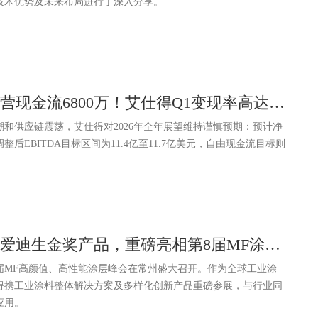
技术优势及未来布局进行了深入分享。
净利润9100万，经营现金流6800万！艾仕得Q1变现率高达75%，合并前“造血能力”惊艳
和供应链震荡，艾仕得对2026年全年展望维持谨慎预期：预计净
后EBITDA目标区间为11.4亿至11.7亿美元，自由现金流目标则
艾仕得工业涂料携爱迪生金奖产品，重磅亮相第8届MF涂层峰会
，第8届MF高颜值、高性能涂层峰会在常州盛大召开。作为全球工业涂
得携工业涂料整体解决方案及多样化创新产品重磅参展，与行业同
应用。