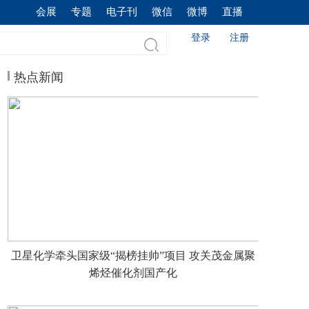
会展
专题
电子刊
微信
微博
直播
登录
注册
热点新闻
卫星化学牵头国家级“揭榜挂帅”项目 攻关茂金属聚
烯烃催化剂国产化