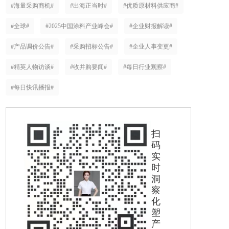
#海量采购商机#
#出海正当时#
#优质原材料供应商#
#全球#
#2025中国涂料产业峰会#
#企业财报解读#
#产品调价公告#
#采购招标公告#
#企业人事变更#
#精英人物访谈#
#收并购要闻#
#每日行业观察#
#每日快讯播报#
扫
码
实
时
洞
察
化
塑
产