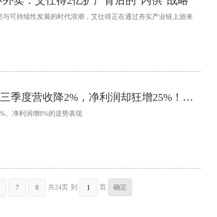
不外卖：艾仕得2亿扩产背后的“内供”战略
型与可持续性发展的时代浪潮，艾仕得正在通过夯实产业链上游来
反差暴击！艾仕得三季度营收降2%，净利润却狂增25%！涂料巨头的“赚钱魔法”藏不住了
%、净利润增8%的逆势表现
到
页
共24页
7
8