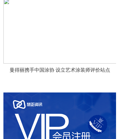
曼得丽携手中国涂协 设立艺术涂装师评价站点