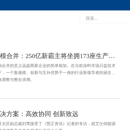
全球涂料业最大规模合并：250亿新霸主将坐拥173座生产基地、近百处全球研发中心
场合并的意义远超两家企业的简单相加。在当前涂料市场日益技术
下，一个集规模、创新与互补优势于一身的行业新领导者的诞生，
略调整与整合浪潮。
决方案：高效协同 创新致远
亚太区副总裁刘莺接受了《慧正资讯》记者的专访，就艾仕得能源