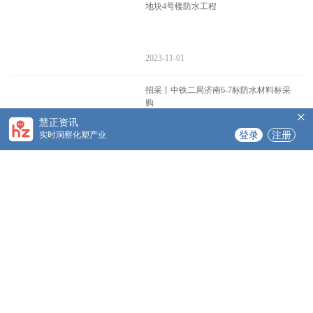
地块4号楼防水工程
2023-11-01
招采丨中铁二局济南6-7标防水材料标采
购
×
慧正资讯
实时洞察化塑产业
登录
注册
2023-10-24
招采丨中铁二局集团有限公司济南6-7标
防水材料招标采购
2023-10-20
招采丨中铁七局滨海快线车站防水堵漏
工程专业分包招标