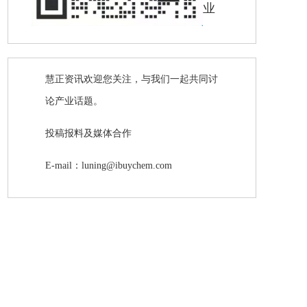
业
慧正资讯欢迎您关注，与我们一起共同讨
论产业话题。
投稿报料及媒体合作
E-mail：luning@ibuychem.com