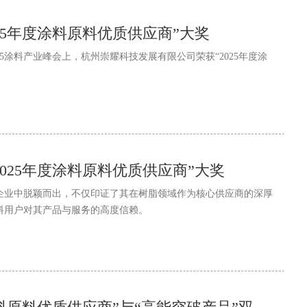
25年度涂料原料优质供应商”大奖
025涂料产业峰会上，杭州崇耀科技发展有限公司荣获“2025年度涂
025年度涂料原料优质供应商”大奖
企业中脱颖而出，不仅印证了其在树脂领域作为核心供应商的深厚
料用户对其产品与服务的高度信赖。