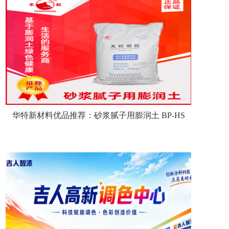
华特新材料优品推荐：砂浆腻子用膨润土 BP-HS