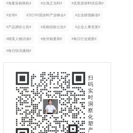
#海量采购商机#
#出海正当时#
#优质原材料供应商#
#全球#
#2025中国涂料产业峰会#
#企业财报解读#
#产品调价公告#
#采购招标公告#
#企业人事变更#
#精英人物访谈#
#收并购要闻#
#每日行业观察#
#每日快讯播报#
扫
码
实
时
洞
察
化
塑
产