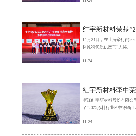
11-24
红宇新材料荣获“2
11月24日，在上海举行的2
料原料优质供应商”大奖。
11-24
红宇新材料李中荣
浙江红宇新材料股份有限公
了“2025涂料行业科技创新
11-24