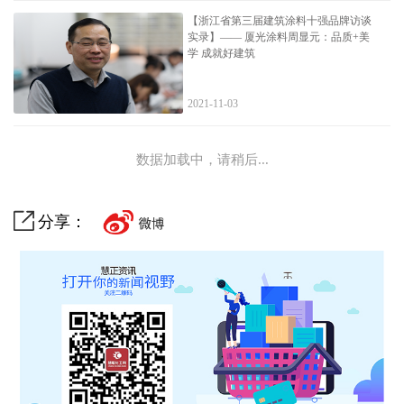
【浙江省第三届建筑涂料十强品牌访谈
实录】—— 厦光涂料周显元：品质+美
学 成就好建筑
2021-11-03
数据加载中，请稍后...
分享：