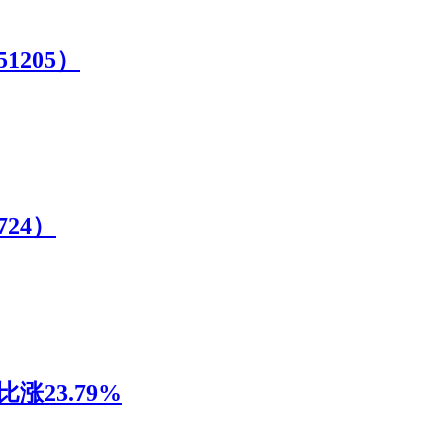
205）
24）
涨23.79%