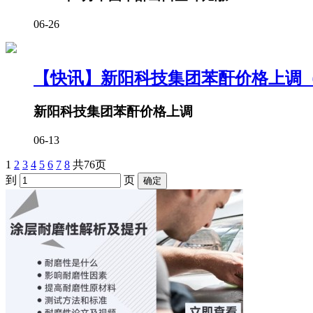
06-26
【快讯】新阳科技集团苯酐价格上调（25
新阳科技集团苯酐价格上调
06-13
1
2
3
4
5
6
7
8
共76页
到
页