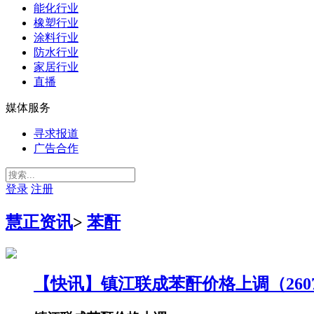
能化行业
橡塑行业
涂料行业
防水行业
家居行业
直播
媒体服务
寻求报道
广告合作
登录
注册
慧正资讯
>
苯酐
【快讯】镇江联成苯酐价格上调（2607