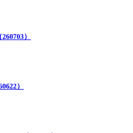
0703）
622）