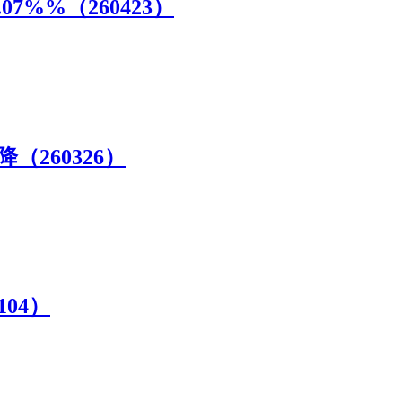
7%%（260423）
（260326）
04）