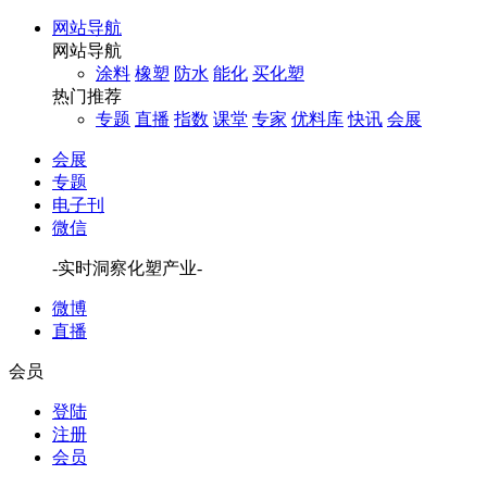
网站导航
网站导航
涂料
橡塑
防水
能化
买化塑
热门推荐
专题
直播
指数
课堂
专家
优料库
快讯
会展
会展
专题
电子刊
微信
-实时洞察化塑产业-
微博
直播
会员
登陆
注册
会员