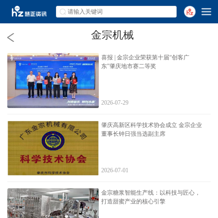
金宗机械
喜报 | 金宗企业荣获第十届“创客广
东”肇庆地市赛二等奖
2026-07-29
肇庆高新区科学技术协会成立 金宗企业
董事长钟日强当选副主席
2026-07-01
金宗糖浆智能生产线：以科技与匠心，
打造甜蜜产业的核心引擎