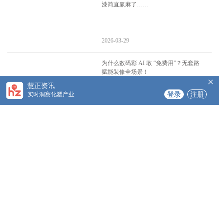
漆简直赢麻了……
2026-03-29
为什么数码彩 AI 敢 “免费用”？无套路
赋能装修全场景！
×
慧正资讯
实时洞察化塑产业
登录
注册
2026-03-04
为什么数码彩 AI 敢 “免费用”？无套路
赋能装修全场景
2026-03-04
号外！数码彩AI新年福利上线，免费用
羊毛速薅