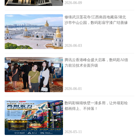
2026-06-09
修缮武汉莲花寺/江西南昌地藏庙/湖北
沙市中山公园，数码彩庙宇漆广结善缘
2026-06-03
腾讯云香港峰会盛大启幕，数码彩AI借
力前沿技术全面升级
2026-06-01
数码彩铜墙铁壁一漆多用，让外墙彩绘
都画得上、不掉落！
2026-05-11