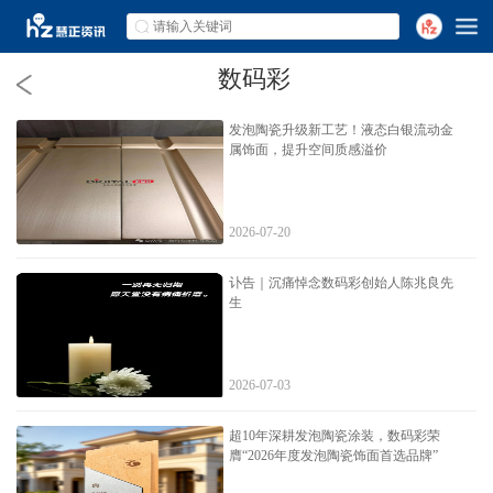
数码彩
发泡陶瓷升级新工艺！液态白银流动金
属饰面，提升空间质感溢价
2026-07-20
讣告｜沉痛悼念数码彩创始人陈兆良先
生
2026-07-03
超10年深耕发泡陶瓷涂装，数码彩荣
膺“2026年度发泡陶瓷饰面首选品牌”