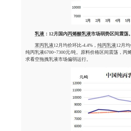
乳液
：12月国内
丙烯酸乳液
市场弱势区间震荡
苯丙乳液
12月均价环比-4.4%，
纯丙乳液
12月均
纯丙乳液6700~7300元/吨。原料价格区间震荡，
求看空拖拽乳液市场偏弱运行。