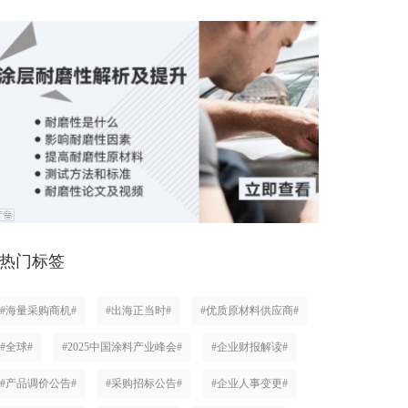
热门标签
#海量采购商机#
#出海正当时#
#优质原材料供应商#
#全球#
#2025中国涂料产业峰会#
#企业财报解读#
#产品调价公告#
#采购招标公告#
#企业人事变更#