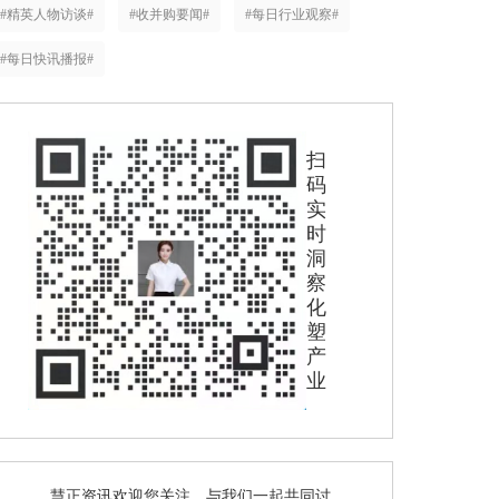
#精英人物访谈#
#收并购要闻#
#每日行业观察#
#每日快讯播报#
扫
码
实
时
洞
察
化
塑
产
业
慧正资讯欢迎您关注，与我们一起共同讨