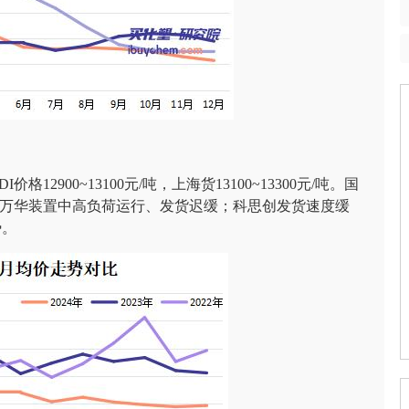
格12900~13100元/吨，上海货13100~13300元/吨。国
福建万华装置中高负荷运行、发货迟缓；科思创发货速度缓
势。