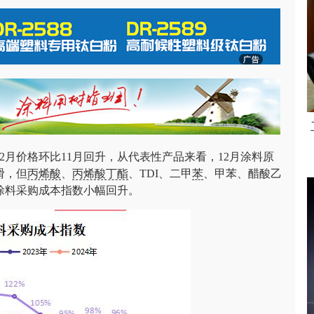
2月价格环比11月回升，从代表性产品来看，12月涂料原
滑，但
丙烯酸
、
丙烯酸丁酯
、TDI、二甲
苯
、甲苯、醋酸乙
涂料采购成本指数小幅回升。