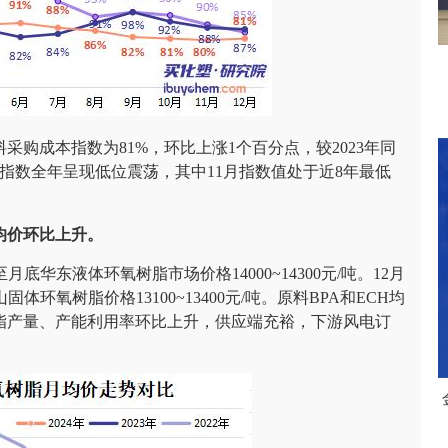
料采购成本指数为81%，环比上涨1个百分点，较2023年同
本指数全年呈现低位震荡，其中11月指数值处于近8年最低
均价环比上升。
至月底华东液体环氧树脂市场价格14000~14300元/吨。12月
固体环氧树脂价格13100~13400元/吨。原料BPA和ECH均
脂产量、产能利用率环比上升，供应端充裕，下游风电订