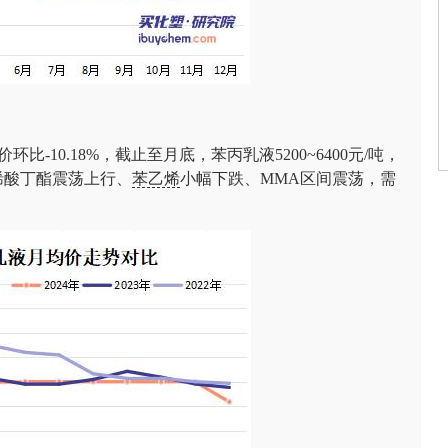
。
价环比-10.18%，截止至月底，苯丙乳液5200~6400元/吨，
丙烯酸丁酯震荡上行、
苯乙烯
小幅下跌、MMA区间震荡，需