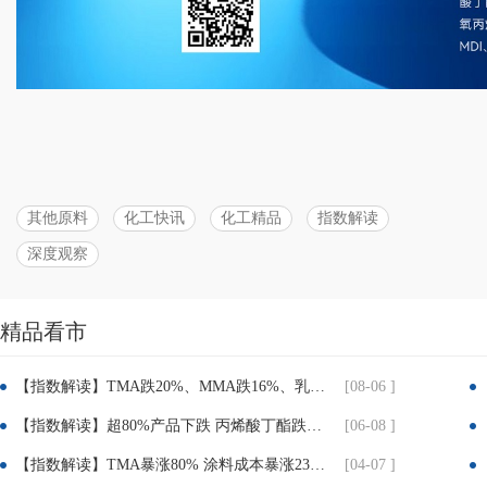
其他原料
化工快讯
化工精品
指数解读
深度观察
分
精品看市
享：
【指数解读】TMA跌20%、MMA跌16%、乳液跌8.7%！建筑、粉末涂料企业迎喘息窗口
[08-06 ]
【指数解读】超80%产品下跌 丙烯酸丁酯跌近25% TMP跌超30% 涂料成本压力迎实质性缓解
[06-08 ]
【指数解读】TMA暴涨80% 涂料成本暴涨23% 成本倒逼下 涂料企业集体提价3%-12%
[04-07 ]