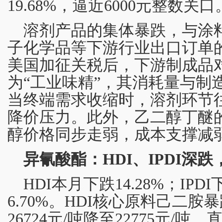
19.68%，逼近6000元整数关口
溶剂产品的集体暴跌，与涂
子化学品等下游行业出口订单
美国加征关税后，下游制成品
为“工业味精”，其消耗量与制
当终端需求收缩时，溶剂环节往
降价压力。此外，乙二醇丁醚
醇价格同步走弱，成本支撑减
异氰酸酯：HDI、IPDI深跌
HDI本月下跌14.28%；IPDI
6.70%。HDI核心原料己二胺暴
26724元/吨降至22775元/