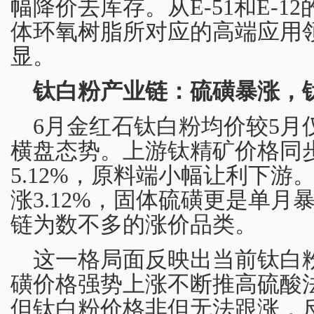
幅降价去库存。从E-51和E-
体环氧树脂所对应的高端应用
显。
钛白粉产业链：硫磺暴涨，
6月金红石钛白粉均价较5月仅
横盘态势。上游钛精矿价格同
5.12%，原料端小幅让利下游
涨3.12%，固体硫磺更是单月暴
链为数不多的涨价品类。
这一格局面反映出当前钛白
磺价格强势上涨不断推高硫酸
但钛白粉价格非但无法跟涨，