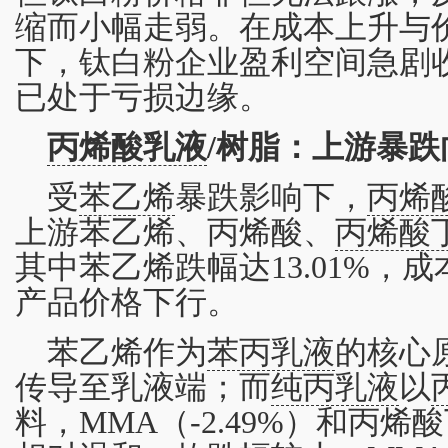
缩而小幅走弱。在成本上升与
下，钛白粉企业盈利空间急剧
已处于亏损边缘。
丙烯酸乳液
/树脂：上游暴
受
苯乙烯
暴跌影响下，
丙烯
上游苯乙烯、丙烯酸、
丙烯酸
其中苯乙烯跌幅达13.01%，
产品价格下行。
苯乙烯作为
苯丙乳液
的核心
传导至乳液端；而
纯丙乳液
以
料，MMA（-2.49%）和丙烯酸