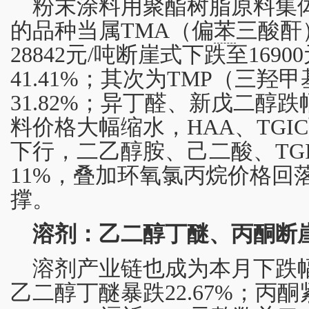
粉末涂料用聚酯树脂原料集
的品种当属TMA（偏
苯
三酸酐
28842元/吨断崖式下跌至169
41.41%；其次为TMP（三羟
31.82%；异丁醛、新戊二醇
料价格大幅缩水，HAA、TG
下行，二乙醇胺、己二酸、TG
11%，叠加环氧氯丙烷价格回
撑。
溶剂：乙二醇丁醚、丙酮断
溶剂产业链也成为本月下跌
乙二醇丁醚暴跌22.67%；丙