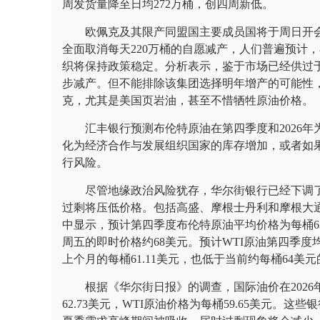
周发货量降至日均272万桶，创四周新低。
欧佩克及其限产同盟国主要成员国将于周日开
全面取消每天220万桶的自愿减产，人们普遍预计
织将保持政策稳定。分析表示，鉴于市场已经供过于
步减产。但不能排除该集团选择明年增产的可能性
克，尤其是美国页岩油，甚至不惜牺牲原油价格。
汇丰银行预测布伦特原油在第四季度和2026
化为经济合作与发展组织国家的库存增加，或者如
行风险。
尽管地缘政治风险犹存，华尔街银行已经下调了
过剩将压低价格。包括高盛、摩根士丹利和摩根大
中显示，预计第四季度布伦特原油平均价格为每桶63.
周五的即时价格约68美元。预计WTI原油第四季度均
上个月的每桶61.11美元，也低于当前约每桶64美
根据《华尔街日报》的调查，国际油价在202
62.73美元，WTI原油价格为每桶59.65美元。