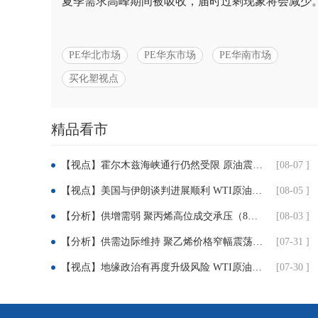
夏季需求高峰期间被吸收，届时过剩现象将会减少
PE华北市场
PE华东市场
PE华南市场
买化塑视点
分
精品看市
享：
【视点】霍尔木兹海峡通行仍然受限 原油震荡收高
[08-07 ]
【视点】美国与伊朗谈判进展顺利 WTI原油收跌近5%
[08-05 ]
【分析】供增需弱 聚丙烯高位成交承压（8月3日-7日）
[08-03 ]
【分析】供需边际维持 聚乙烯价格窄幅震荡（7月31日）
[07-31 ]
【视点】地缘政治有再度升级风险 WTI原油大涨近7%
[07-30 ]