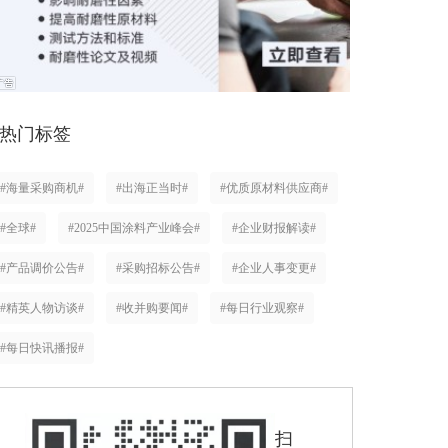
热门标签
#海量采购商机#
#出海正当时#
#优质原材料供应商#
#全球#
#2025中国涂料产业峰会#
#企业财报解读#
#产品调价公告#
#采购招标公告#
#企业人事变更#
#精英人物访谈#
#收并购要闻#
#每日行业观察#
#每日快讯播报#
扫