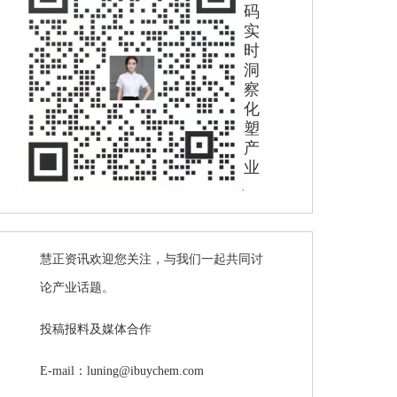
码
实
时
洞
察
化
塑
产
业
慧正资讯欢迎您关注，与我们一起共同讨
论产业话题。
投稿报料及媒体合作
E-mail：luning@ibuychem.com