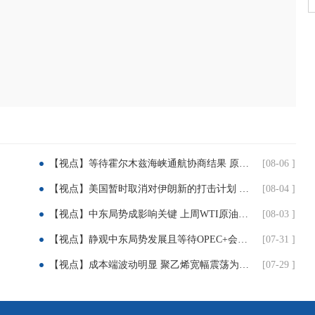
。
【视点】等待霍尔木兹海峡通航协商结果 原油震荡收低
[08-06 ]
【视点】美国暂时取消对伊朗新的打击计划 原油大跌
[08-04 ]
【视点】中东局势成影响关键 上周WTI原油下跌超5%
[08-03 ]
【视点】静观中东局势发展且等待OPEC+会议结果 油价震荡回调
[07-31 ]
【视点】成本端波动明显 聚乙烯宽幅震荡为主（7月29日）
[07-29 ]