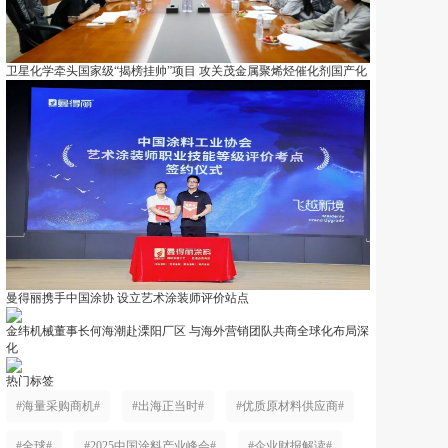
卫星化学牵头国家级“揭榜挂帅”项目 攻关茂金属聚烯烃催化剂国产化
曼得丽携手中国涂协 设立艺术涂装师评价站点
金纬机械董事长何海潮赴溧阳厂区 与海外营销团队共商全球化布局深
化
热门标签
#海量采购商机#
#出海正当时#
#优质原材料供应商#
#全球#
#2025中国涂料产业峰会#
#企业财报解读#