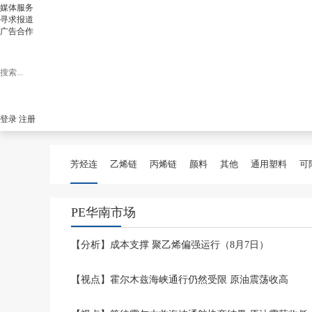
媒体服务
寻求报道
广告合作
登录
注册
芳烃连
乙烯链
丙烯链
颜料
其他
通用塑料
可
PE华南市场
【分析】成本支撑 聚乙烯偏强运行（8月7日）
【视点】霍尔木兹海峡通行仍然受限 原油震荡收高