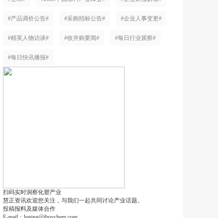
#产品调价公告#
#采购招标公告#
#企业人事变更#
#精英人物访谈#
#收并购要闻#
#每日行业观察#
#每日快讯播报#
扫码实时洞察化塑产业
慧正资讯欢迎您关注，与我们一起共同讨论产业话题。
投稿报料及媒体合作
E-mail：luning@ibuychem.com