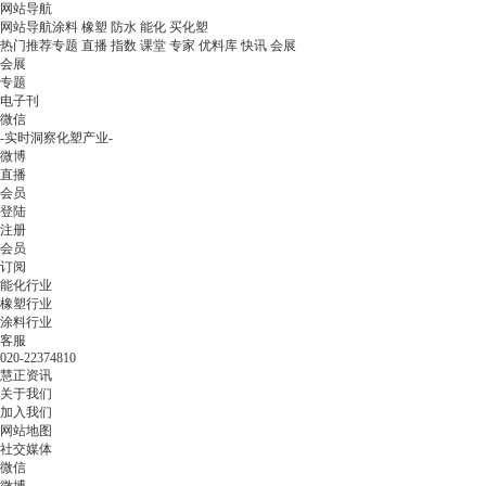
网站导航
网站导航
涂料
橡塑
防水
能化
买化塑
热门推荐
专题
直播
指数
课堂
专家
优料库
快讯
会展
会展
专题
电子刊
微信
-实时洞察化塑产业-
微博
直播
会员
登陆
注册
会员
订阅
能化行业
橡塑行业
涂料行业
客服
020-22374810
慧正资讯
关于我们
加入我们
网站地图
社交媒体
微信