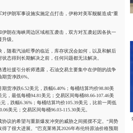
军对伊朗军事设施实施定点打击，伊称对美军舰艇造成“重
和伊朗在海峡周边区域相互袭击，双方对互袭起因各执一
显升级。
快，随着汽油旺季的临近，库存状况会如何，以及和解后
对状态得到长期解决之前，任何问题都无法解决。
路透社援引分析师透露，石油交易主要集中在伊朗的战争
期货净跌6%。
净跌6.52美元，跌幅6.40%；每桶结算均价98.80美
，最低每桶94.81美元；交易区间每桶88.66-107.46美
，跌幅6.36%；每桶结算均价105.39美元，比前一周低
.06美元；交易区间每桶96.03-115.30美元。
成协议的希望与重新爆发冲突的威胁之间摇摆不定。“局势
得了很大进展。”巴克莱将其2026年布伦特原油价格预期