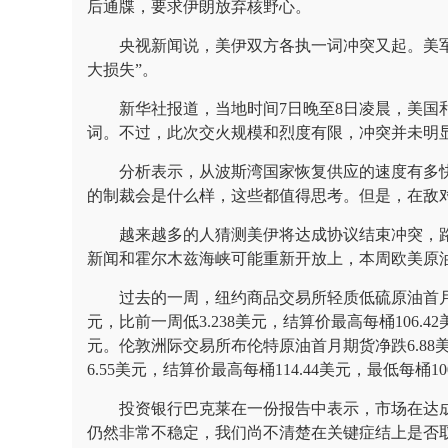
后通牒，要求伊朗放弃核野心。
央视新闻说，美伊双方各执一词冲突又起。美
大损失”。
新华社报道，当地时间7日晚至8日凌晨，美国
词。不过，此次交火规模和烈度有限，冲突并未明
分析表示，从波斯湾国家恢复供应的速度有多
的制裁会是什么样，这些都值得思考。但是，在敌
越来越多的人猜测美伊将达成协议结束冲突，
新闻和霍尔木兹海峡可能重新开放上，本周欧美原油
过去的一周，纽约商品交易所轻质低硫原油首月期货
元，比前一周低3.238美元，结算价最高每桶106.42美元
元。伦敦洲际交易所布伦特原油首月期货净跌6.88美元
6.55美元，结算价最高每桶114.44美元，最低每桶100
投资银行巴克莱在一份报告中表示，市场在达
仍然非常不稳定，我们尚不清楚在关键症结上是否取