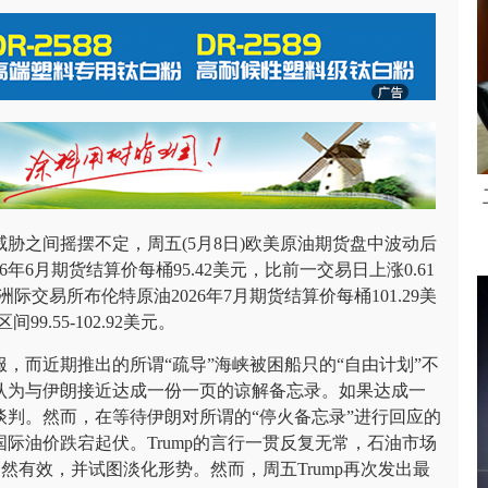
胁之间摇摆不定，周五(5月8日)欧美原油期货盘中波动后
6月期货结算价每桶95.42美元，比前一交易日上涨0.61
伦敦洲际交易所布伦特原油2026年7月期货结算价每桶101.29美
9.55-102.92美元。
，而近期推出的所谓“疏导”海峡被困船只的“自由计划”不
认为与伊朗接近达成一份一页的谅解备忘录。如果达成一
谈判。然而，在等待伊朗对所谓的“停火备忘录”进行回应的
际油价跌宕起伏。Trump的言行一贯反复无常，石油市场
仍然有效，并试图淡化形势。然而，周五Trump再次发出最