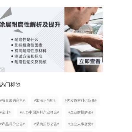
热门标签
#海量采购商机#
#出海正当时#
#优质原材料供应商#
#全球#
#2025中国涂料产业峰会#
#企业财报解读#
#产品调价公告#
#采购招标公告#
#企业人事变更#