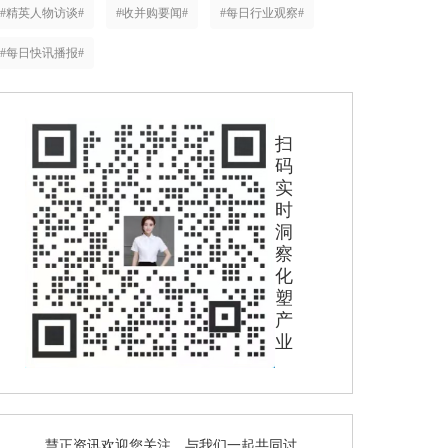
#精英人物访谈#
#收并购要闻#
#每日行业观察#
#每日快讯播报#
扫
码
实
时
洞
察
化
塑
产
业
慧正资讯欢迎您关注，与我们一起共同讨