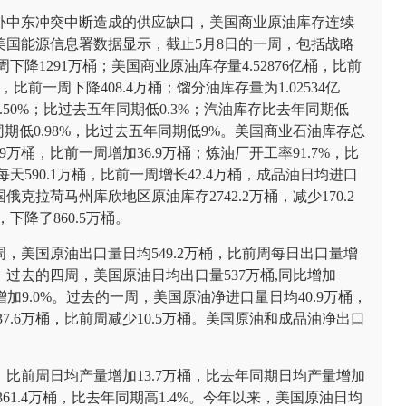
补中东冲突中断造成的供应缺口，美国商业原油库存连续
国能源信息署数据显示，截止5月8日的一周，包括战略
下降1291万桶；美国商业原油库存量4.52876亿桶，比前
桶，比前一周下降408.4万桶；馏分油库存量为1.02534亿
50%；比过去五年同期低0.3%；汽油库存比去年同期低
同期低0.98%，比过去五年同期低9%。美国商业石油库存总
.9万桶，比前一周增加36.9万桶；炼油厂开工率91.7%，比
天590.1万桶，比前一周增长42.4万桶，成品油日均进口
国俄克拉荷马州库欣地区原油库存2742.2万桶，减少170.2
下降了860.5万桶。
，美国原油出口量日均549.2万桶，比前周每日出口量增
桶。过去的四周，美国原油日均出口量537万桶,同比增加
比增加9.0%。过去的一周，美国原油净进口量日均40.9万桶，
37.6万桶，比前周减少10.5万桶。美国原油和成品油净出口
桶，比前周日均产量增加13.7万桶，比去年同期日均产量增加
361.4万桶，比去年同期高1.4%。今年以来，美国原油日均