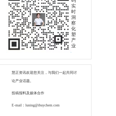
码
实
时
洞
察
化
塑
产
业
慧正资讯欢迎您关注，与我们一起共同讨
论产业话题。
投稿报料及媒体合作
E-mail：luning@ibuychem.com