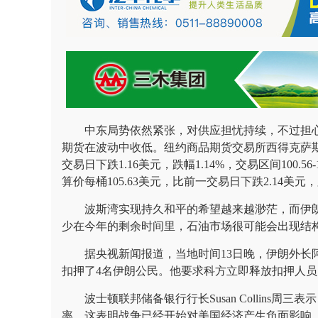
中东局势依然紧张，对供应担忧持续，不过担心
期货在波动中收低。纽约商品期货交易所西得克萨斯轻质
交易日下跌1.16美元，跌幅1.14%，交易区间100.5
算价每桶105.63美元，比前一交易日下跌2.14美元，跌幅
波斯湾实现持久和平的希望越来越渺茫，而伊
少在今年的剩余时间里，石油市场很可能会出现结
据央视新闻报道，当地时间13日晚，伊朗外长
扣押了4名伊朗公民。他要求科方立即释放扣押人员
波士顿联邦储备银行行长Susan Collins
率。这表明战争已经开始对美国经济产生负面影响