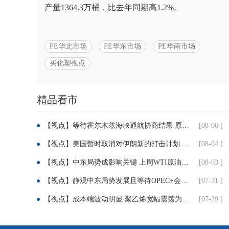
产量1364.3万桶，比去年同期高1.2%。
PE华北市场
PE华东市场
PE华南市场
买化塑视点
分
精品看市
享：
【视点】等待霍尔木兹海峡通航协商结果 原油震荡收低
[08-06 ]
【视点】美国暂时取消对伊朗新的打击计划 原油大跌
[08-04 ]
【视点】中东局势成影响关键 上周WTI原油下跌超5%
[08-03 ]
【视点】静观中东局势发展且等待OPEC+会议结果 油价震荡回调
[07-31 ]
【视点】成本端波动明显 聚乙烯宽幅震荡为主（7月29日）
[07-29 ]