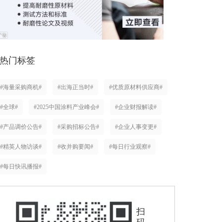
热门标签
#海量采购商机#
#出海正当时#
#优质原材料供应商#
#全球#
#2025中国涂料产业峰会#
#企业财报解读#
#产品调价公告#
#采购招标公告#
#企业人事变更#
#精英人物访谈#
#收并购要闻#
#每日行业观察#
#每日快讯播报#
扫