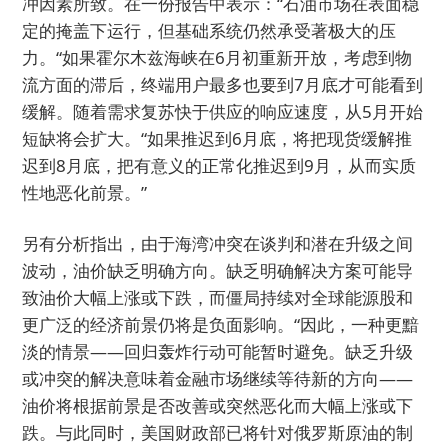
冲因素所致。在一份报告中表示：“石油市场在表面稳
定的掩盖下运行，但基础系统仍然承受著极大的压
力。“如果霍尔木兹海峡在6月初重新开放，考虑到物
流方面的滞后，终端用户最多也要到7月底才可能看到
缓解。随着需求复苏快于供应的响应速度，从5月开始
短缺将会扩大。“如果推迟到6月底，将把现货缓解推
迟到8月底，把有意义的正常化推迟到9月，从而实质
性地恶化前景。”
另有分析指出，由于海湾冲突在谈判和潜在升级之间
波动，油价缺乏明确方向。缺乏明确解决方案可能导
致油价大幅上涨或下跌，而僵局持续对全球能源股和
更广泛的经济前景仍将是负面影响。“因此，一种更黯
淡的情景——回归轰炸行动可能暂时避免。缺乏升级
或冲突的解决意味着金融市场继续等待新的方向——
油价将根据前景是否改善或突然恶化而大幅上涨或下
跌。与此同时，美国财政部已将针对俄罗斯原油的制