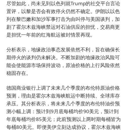
尽管如此，尚未见到以色列就Trump的社交平台言论
置评，以黎是否会有效停火仍然不确定。伊朗以以色
列在黎巴嫩和加沙军事打击为由叫停与美国谈判，加
剧了霍尔木兹海峡禁运对石油供应的担忧，交易商更
是担忧一年前的红海航运被封情景再现。
分析表示，地缘政治事态发展依然不利，旨在确保长
期停火的谈判仍未解决。不断加剧的地缘政治风险可
能会使能源市场保持波动，原油价格的上行风险依然
稳固存在。
德国商业银行上调了未来几个季度的布伦特原油价格
预测，理由是霍尔木兹海峡航运中断持续、全球库存
承压。其分析表示，将未来几个季度的布伦特油价预
测小幅上调：预计到9月底每桶均价90美元，预计到
年底每桶均价85美元；此前预测以上两时期每桶皆为
每桶80美元。即便美伊立刻达成协议，霍尔木兹海峡