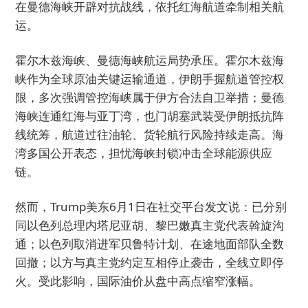
在曼德海峡开辟对抗战线，依托红海航道牵制相关航
运。
霍尔木兹海峡、曼德海峡航运局势承压。霍尔木兹海
峡作为全球原油关键运输通道，伊朗手握航道管控权
限，多次强调管控海峡属于伊方合法自卫举措；曼德
海峡连通红海与亚丁湾，也门胡塞武装受伊朗抵抗阵
线统筹，航道过往油轮、货轮航行风险持续走高。海
湾多国公开表态，担忧海峡封锁冲击全球能源供应
链。
然而，Trump美东6月1日在社交平台发文说：已分别
同以色列总理内塔尼亚胡、黎巴嫩真主党代表斡旋沟
通；以色列取消进军贝鲁特计划、在途地面部队全数
回撤；以方与真主党约定互相停止袭击，全线立即停
火。受此影响，国际油价从盘中高点缩窄涨幅。