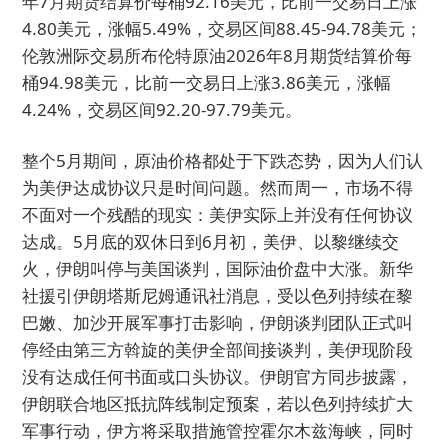
年7月期货结算价每桶92.16美元，比前一交易日上涨
4.80美元，涨幅5.49%，交易区间88.45-94.78美元；
伦敦洲际交易所布伦特原油2026年8月期货结算价每
桶94.98美元，比前一交易日上涨3.86美元，涨幅
4.24%，交易区间92.20-97.79美元。
整个5月期间，原油价格都处于下跌态势，因为人们认
为美伊达成协议只是时间问题。然而周一，市场不得
不面对一个残酷的现实：美伊实际上并没有任何协议
达成。5月底的双休日到6月初，美伊、以黎继续交
火，伊朗叫停与美国谈判，国际油价盘中大涨。新华
社援引伊朗塔斯尼姆通讯社消息，受以色列持续在黎
巴嫩、加沙开展军事打击影响，伊朗谈判团队正式叫
停经由第三方斡旋的美伊全部间接谈判，美伊现阶段
没有达成任何书面或口头协议。伊朗官方同步披露，
伊朗联合地区抵抗阵线制定预案，若以色列持续扩大
军事行动，伊方将采取措施管控霍尔木兹海峡，同时