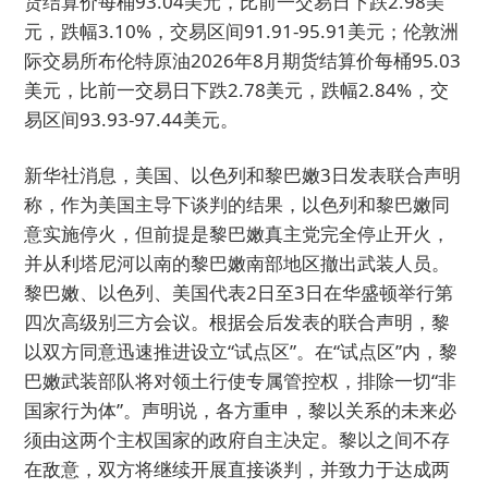
货结算价每桶93.04美元，比前一交易日下跌2.98美
元，跌幅3.10%，交易区间91.91-95.91美元；伦敦洲
际交易所布伦特原油2026年8月期货结算价每桶95.03
美元，比前一交易日下跌2.78美元，跌幅2.84%，交
易区间93.93-97.44美元。
新华社消息，美国、以色列和黎巴嫩3日发表联合声明
称，作为美国主导下谈判的结果，以色列和黎巴嫩同
意实施停火，但前提是黎巴嫩真主党完全停止开火，
并从利塔尼河以南的黎巴嫩南部地区撤出武装人员。
黎巴嫩、以色列、美国代表2日至3日在华盛顿举行第
四次高级别三方会议。根据会后发表的联合声明，黎
以双方同意迅速推进设立“试点区”。在“试点区”内，黎
巴嫩武装部队将对领土行使专属管控权，排除一切“非
国家行为体”。声明说，各方重申，黎以关系的未来必
须由这两个主权国家的政府自主决定。黎以之间不存
在敌意，双方将继续开展直接谈判，并致力于达成两