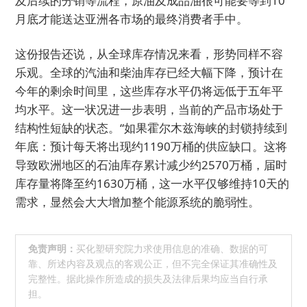
及后续的分销等流程，原油及成品油很可能要等到10
月底才能送达亚洲各市场的最终消费者手中。
这份报告还说，从全球库存情况来看，形势同样不容
乐观。全球的汽油和柴油库存已经大幅下降，预计在
今年的剩余时间里，这些库存水平仍将远低于五年平
均水平。这一状况进一步表明，当前的产品市场处于
结构性短缺的状态。“如果霍尔木兹海峡的封锁持续到
年底：预计每天将出现约1190万桶的供应缺口。这将
导致欧洲地区的石油库存累计减少约2570万桶，届时
库存量将降至约1630万桶，这一水平仅够维持10天的
需求，显然会大大增加整个能源系统的脆弱性。
免责声明：
买化塑研究院力求使用信息的准确、数据的可
靠、所述内容及观点的客观公正，但不完全保证其准确性及
完整性。据此操作所造成的损失及法律后果均应当自行承
担。