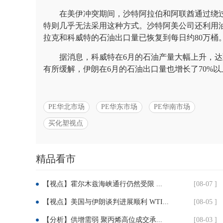
在美伊冲突期间，沙特阿拉伯和阿联酋通过绕
特则几乎无法采用这种方式。沙特阿美公司还利用油轮
拉克和科威特的石油出口量已恢复到每日约80万桶
据消息，科威特在6月的石油产量大幅上升，达到了
有所缓解，伊朗在6月的石油出口量也增长了70%以
PE华北市场
PE华东市场
PE华南市场
买化塑视点
分
精品看市
享：
【视点】霍尔木兹海峡通行仍然受限 ...
[08-07 ]
【视点】美国与伊朗谈判进展顺利 WTI...
[08-05 ]
【分析】供增需弱 聚丙烯高位成交承...
[08-03 ]