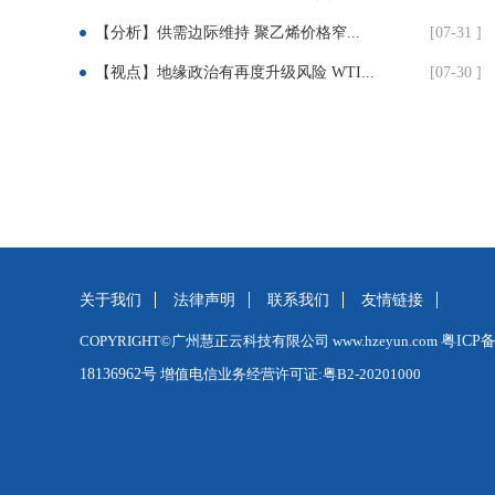
【分析】供需边际维持 聚乙烯价格窄...
[07-31 ]
【视点】地缘政治有再度升级风险 WTI...
[07-30 ]
关于我们
法律声明
联系我们
友情链接
COPYRIGHT©广州慧正云科技有限公司 www.hzeyun.com
粤ICP
18136962号
增值电信业务经营许可证:粤B2-20201000