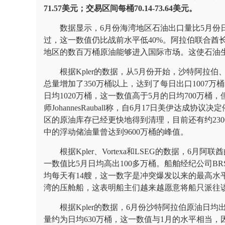
71.57美元；交易区间每桶70.14-73.64美元。
数据显示，6月份海湾地区石油出口量比5月份日
过，这一数值仍比战前水平低40%。阿拉伯联合酋
地区的数百万桶原油能够进入国际市场。这使石油
根据Kpler的数据，从5月份开始，沙特阿拉
总量增加了350万桶以上，达到了每日出口1007万桶
日均1020万桶，这一数值高于5月的日均700万桶，
师JohannesRauball称，自6月17日美伊达
区的原油库存已经更快地得到清理，目前还有约23
中的浮动储油量曾达到9600万桶的峰值。
根据Kpler、Vortexa和LSEG的数据，6
一数值比5月日均高出100多万桶。船舶经纪公司BR
均每天有14艘，这一数字是冲突爆发以来的最高水平
湾的压舱船，这表明船主们越来越愿意将船只派往
根据Kpler的数据，6月份沙特阿拉伯原油日均
量约为日均630万桶，这一数值与1月的水平相当