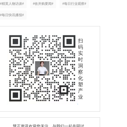
#精英人物访谈#
#收并购要闻#
#每日行业观察#
#每日快讯播报#
扫
码
实
时
洞
察
化
塑
产
业
慧正资讯欢迎您关注，与我们一起共同讨