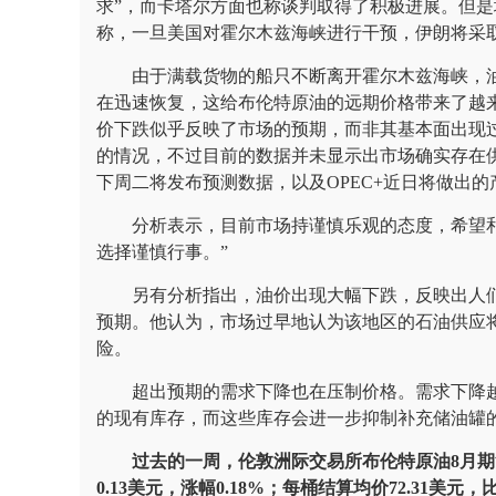
求”，而卡塔尔方面也称谈判取得了积极进展。但
称，一旦美国对霍尔木兹海峡进行干预，伊朗将采取
由于满载货物的船只不断离开霍尔木兹海峡，
在迅速恢复，这给布伦特原油的远期价格带来了越
价下跌似乎反映了市场的预期，而非其基本面出现
的情况，不过目前的数据并未显示出市场确实存在
下周二将发布预测数据，以及OPEC+近日将做出
分析表示，目前市场持谨慎乐观的态度，希望
选择谨慎行事。”
另有分析指出，油价出现大幅下跌，反映出人
预期。他认为，市场过早地认为该地区的石油供应
险。
超出预期的需求下降也在压制价格。需求下降
的现有库存，而这些库存会进一步抑制补充储油罐
过去的一周，伦敦洲际交易所布伦特原油8月期货
0.13美元，涨幅0.18%；每桶结算均价72.31美元