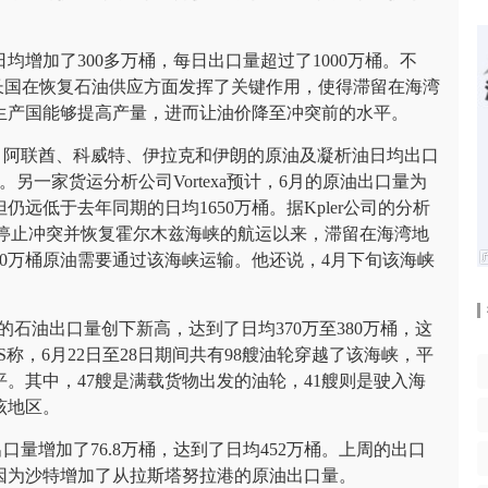
均增加了300多万桶，每日出口量超过了1000万桶。不
长国在恢复石油供应方面发挥了关键作用，使得滞留在海湾
生产国能够提高产量，进而让油价降至冲突前的水平。
伯、阿联酋、科威特、伊拉克和伊朗的原油及凝析油日均出口
。另一家货运分析公司Vortexa预计，6月的原油出口量为
但仍远低于去年同期的日均1650万桶。据Kpler公司的分析
成协议决定停止冲突并恢复霍尔木兹海峡的航运以来，滞留在海湾地
00万桶原油需要通过该海峡运输。他还说，4月下旬该海峡
月阿联酋的石油出口量创下新高，达到了日均370万至380万桶，这
S称，6月22日至28日期间共有98艘油轮穿越了该海峡，平
。其中，47艘是满载货物出发的油轮，41艘则是驶入海
该地区。
出口量增加了76.8万桶，达到了日均452万桶。上周的出口
，因为沙特增加了从拉斯塔努拉港的原油出口量。