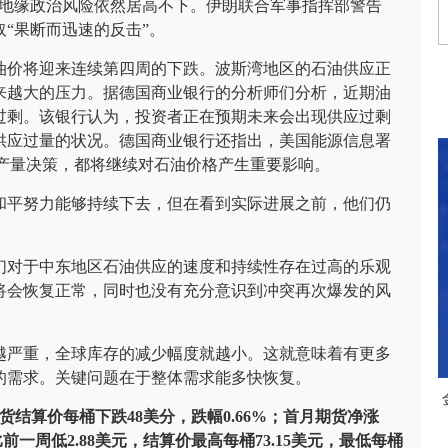
是地缘政治风险依然居高不下。伊朗联合军事指挥部警告
“果断而迅速的反击”。
油价将迎来连续第四周的下跌。波斯湾地区的石油供应正
来越大的压力。据德国商业银行的分析师们分析，近期油
过剩。该银行认为，投资者正在预期未来会出现供应过剩
供应过量的状况。德国商业银行还指出，美国能源信息署
的产量决策，都将继续对石油价格产生重要影响。
和平努力能够持续下去，但在看到实际进展之前，他们仍
们对于中东地区石油供应的速度和持续性存在过高的乐观
将会恢复正常，同时也没有充分意识到冲突再次爆发的风
越严重，全球库存的减少幅度就越小。这就意味着有更多
的需求。关键问题在于整体需求能多快恢复。
结算价每桶下跌48美分，跌幅0.66%；首月期货净涨
，比前一周低2.88美元，结算价最高每桶73.15美元，最低每桶