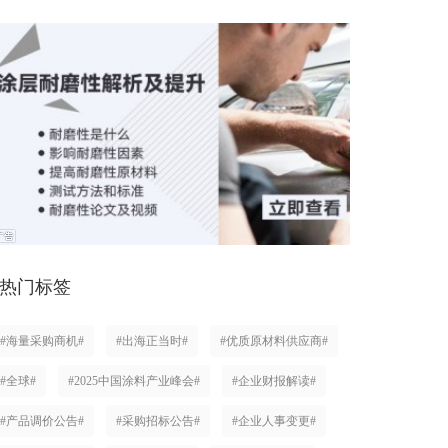
热门标签
#海量采购商机#
#出海正当时#
#优质原材料供应商#
#全球#
#2025中国涂料产业峰会#
#企业财报解读#
#产品调价公告#
#采购招标公告#
#企业人事变更#