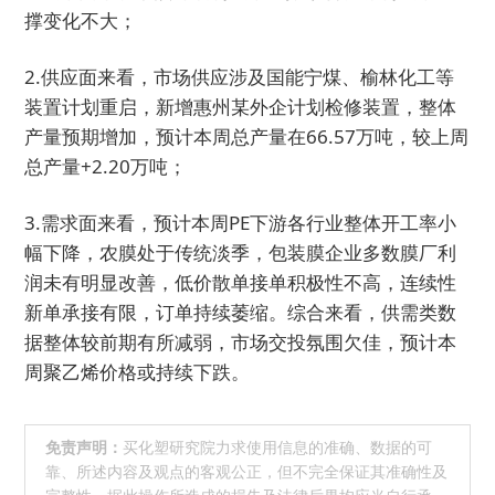
撑变化不大；
2.供应面来看，市场供应涉及国能宁煤、榆林化工等
装置计划重启，新增惠州某外企计划检修装置，整体
产量预期增加，预计本周总产量在66.57万吨，较上周
总产量+2.20万吨；
3.需求面来看，预计本周PE下游各行业整体开工率小
幅下降，农膜处于传统淡季，包装膜企业多数膜厂利
润未有明显改善，低价散单接单积极性不高，连续性
新单承接有限，订单持续萎缩。综合来看，供需类数
据整体较前期有所减弱，市场交投氛围欠佳，预计本
周聚乙烯价格或持续下跌。
免责声明：
买化塑研究院力求使用信息的准确、数据的可
靠、所述内容及观点的客观公正，但不完全保证其准确性及