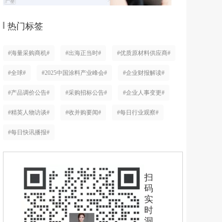
热门标签
#海量采购商机#
#出海正当时#
#优质原材料供应商#
#全球#
#2025中国涂料产业峰会#
#企业财报解读#
#产品调价公告#
#采购招标公告#
#企业人事变更#
#精英人物访谈#
#收并购要闻#
#每日行业观察#
#每日快讯播报#
扫
码
实
时
洞