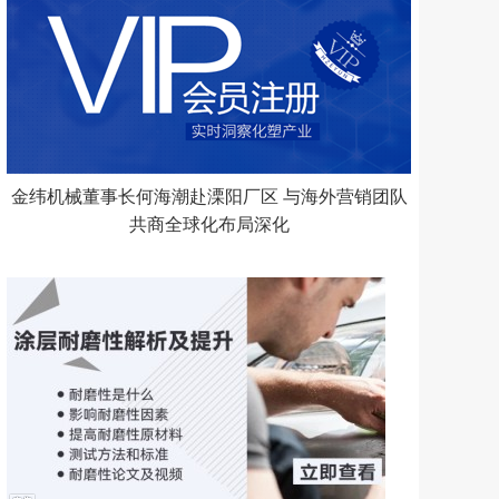
金纬机械董事长何海潮赴溧阳厂区 与海外营销团队
共商全球化布局深化