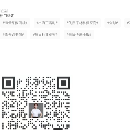
热门标签
#海量采购商机#
#出海正当时#
#优质原材料供应商#
#全球#
#
#收并购要闻#
#每日行业观察#
#每日快讯播报#