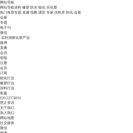
网站导航
网站导航
涂料
橡塑
防水
能化
买化塑
热门推荐
专题
直播
指数
课堂
专家
优料库
快讯
会展
会展
专题
电子刊
微信
-实时洞察化塑产业-
微博
直播
会员
登陆
注册
会员
订阅
能化行业
橡塑行业
涂料行业
客服
020-22374810
慧正资讯
关于我们
加入我们
网站地图
社交媒体
微信