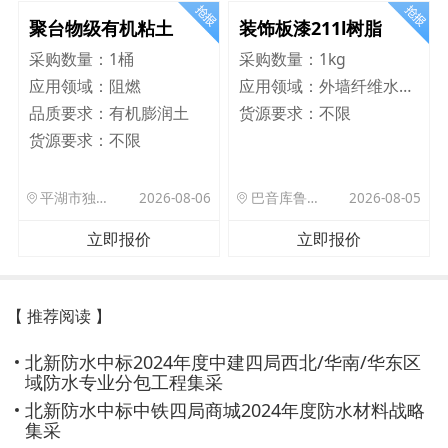
聚台物级有机粘土
装饰板漆211l树脂
采购数量：
1桶
采购数量：
1kg
应用领域：
阻燃
应用领域：
外墙纤维水泥板
品质要求：
有机膨润土
货源要求：
不限
货源要求：
不限
平湖市独山港镇集港路 589 号
2026-08-06
巴音库鲁提镇,托帕口岸六号库房
2026-08-05
立即报价
立即报价
【 推荐阅读 】
北新防水中标2024年度中建四局西北/华南/华东区
域防水专业分包工程集采
北新防水中标中铁四局商城2024年度防水材料战略
集采