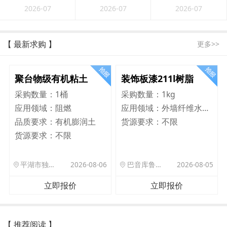
2026-07
2026-07
2026-07
【 最新求购 】
更多>>
聚台物级有机粘土
装饰板漆211l树脂
采购数量：
1桶
采购数量：
1kg
应用领域：
阻燃
应用领域：
外墙纤维水泥板
品质要求：
有机膨润土
货源要求：
不限
货源要求：
不限
平湖市独山港镇集港路 589 号
2026-08-06
巴音库鲁提镇,托帕口岸六号库房
2026-08-05
立即报价
立即报价
【 推荐阅读 】