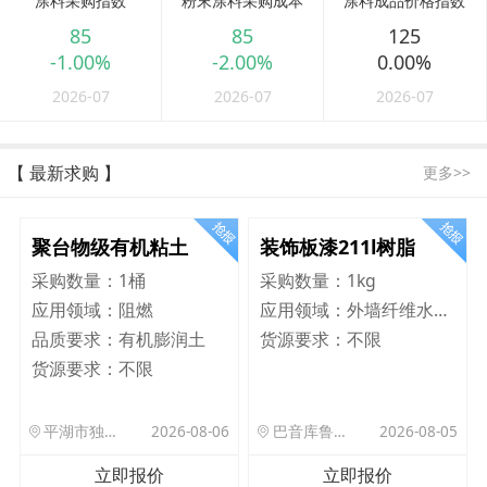
涂料采购指数
粉末涂料采购成本
涂料成品价格指数
85
85
125
-1.00%
-2.00%
0.00%
2026-07
2026-07
2026-07
【 最新求购 】
更多>>
聚台物级有机粘土
装饰板漆211l树脂
采购数量：
1桶
采购数量：
1kg
应用领域：
阻燃
应用领域：
外墙纤维水泥板
品质要求：
有机膨润土
货源要求：
不限
货源要求：
不限
平湖市独山港镇集港路 589 号
2026-08-06
巴音库鲁提镇,托帕口岸六号库房
2026-08-05
立即报价
立即报价