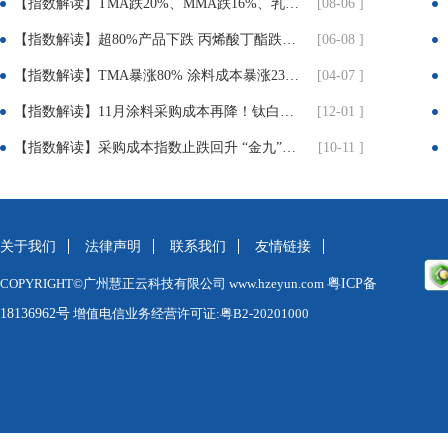
【指数解读】TMA跌20%、MMA跌16%、乳液跌8.7%！建筑、粉末涂料企业迎喘息窗口
[08-06 ]
享：
【指数解读】超80%产品下跌 丙烯酸丁酯跌近25% TMP跌超30% 涂料成本压力迎实质性缓解
[06-08 ]
【指数解读】TMA暴涨80% 涂料成本暴涨23% 成本倒逼下 涂料企业集体提价3%-12%
[04-07 ]
【指数解读】11月涂料采购成本再降！钛白粉疲软、丙烯酸暴跌近10%！
[12-01 ]
【指数解读】采购成本指数止跌回升 “金九”旺季初显积极信号
[10-11 ]
关于我们
法律声明
联系我们
友情链接
COPYRIGHT©广州慧正云科技有限公司 www.hzeyun.com
粤ICP备
18136962号
增值电信业务经营许可证:粤B2-20201000