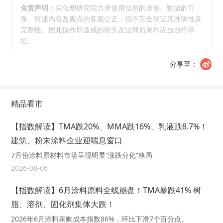
免责声明：
买化塑研究院力求使用信息的准确、数据的可
靠、所述内容及观点的客观公正，但不完全保证其准确性及
完整性。据此操作所造成的损失及法律后果均应当自行承
担。
分享至：
精品看市
【指数解读】TMA跌20%、MMA跌16%、乳液跌8.7%！
建筑、粉末涂料企业迎喘息窗口
7月份涂料原材料市场呈现明显“涨跌分化”格局
2026-08-06
【指数解读】6月涂料原料全线崩盘！TMA暴跌41% 树
脂、溶剂、固化剂集体大跌！
2026年6月涂料采购成本指数86%，环比下滑7个百分点。