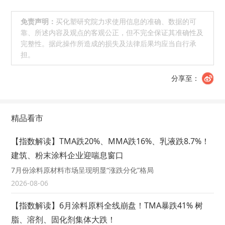
免责声明：
买化塑研究院力求使用信息的准确、数据的可
靠、所述内容及观点的客观公正，但不完全保证其准确性及
完整性。据此操作所造成的损失及法律后果均应当自行承
担。
分享至：
精品看市
【指数解读】TMA跌20%、MMA跌16%、乳液跌8.7%！
建筑、粉末涂料企业迎喘息窗口
7月份涂料原材料市场呈现明显“涨跌分化”格局
2026-08-06
【指数解读】6月涂料原料全线崩盘！TMA暴跌41% 树
脂、溶剂、固化剂集体大跌！