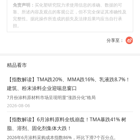
免责声明：
买化塑研究院力求使用信息的准确、数据的可
靠、所述内容及观点的客观公正，但不完全保证其准确性及
完整性。据此操作所造成的损失及法律后果均应当自行承
担。
分享至：
精品看市
【指数解读】TMA跌20%、MMA跌16%、乳液跌8.7%！
建筑、粉末涂料企业迎喘息窗口
7月份涂料原材料市场呈现明显“涨跌分化”格局
2026-08-06
【指数解读】6月涂料原料全线崩盘！TMA暴跌41% 树
脂、溶剂、固化剂集体大跌！
2026年6月涂料采购成本指数86%，环比下滑7个百分点。