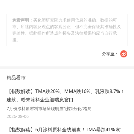
免责声明：
买化塑研究院力求使用信息的准确、数据的可
靠、所述内容及观点的客观公正，但不完全保证其准确性及
完整性。据此操作所造成的损失及法律后果均应当自行承
担。
分享至：
精品看市
【指数解读】TMA跌20%、MMA跌16%、乳液跌8.7%！
建筑、粉末涂料企业迎喘息窗口
7月份涂料原材料市场呈现明显“涨跌分化”格局
2026-08-06
【指数解读】6月涂料原料全线崩盘！TMA暴跌41% 树