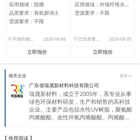
应用领域：
阻燃
应用领域：
外墙纤维水泥板
品质要求：
有机膨润土
货源要求：
不限
货源要求：
不限
平湖市独山港镇集港路 589 号
2026-08-06
巴音库鲁提镇,托帕口岸六号库房
2026-08-05
立即报价
立即报价
相关企业
更多>>
广东省瑞晟新材料科技有限公司
瑞晟新材料，成立于2005年，系专业从事
绿色环保材料研发，生产和销售的高科技
企业。主要产品包括水性UV树脂，聚氨酯
丙烯酸酯、改性环氧丙烯酸酯、丙烯酸树
脂，特殊改性聚酯树脂以及其他特殊新材
料等，年产量可达一万吨。产品用途广
【 推荐阅读 】