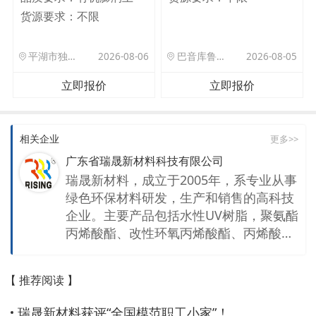
货源要求：
不限
平湖市独山港镇集港路 589 号
2026-08-06
巴音库鲁提镇,托帕口岸六号库房
2026-08-05
立即报价
立即报价
相关企业
更多>>
广东省瑞晟新材料科技有限公司
瑞晟新材料，成立于2005年，系专业从事
绿色环保材料研发，生产和销售的高科技
企业。主要产品包括水性UV树脂，聚氨酯
丙烯酸酯、改性环氧丙烯酸酯、丙烯酸树
脂，特殊改性聚酯树脂以及其他特殊新材
料等，年产量可达一万吨。产品用途广
【 推荐阅读 】
泛，涉猎众多，主要应用于智能穿戴、智
能家居，汽车内外饰，工程机械等。占地
瑞晟新材料获评“全国模范职工小家”！