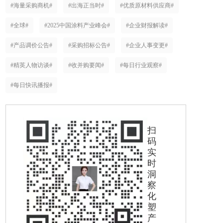
#海量采购商机#
#出海正当时#
#优质原材料供应商#
#全球#
#2025中国涂料产业峰会#
#企业财报解读#
#产品调价公告#
#采购招标公告#
#企业人事变更#
#精英人物访谈#
#收并购要闻#
#每日行业观察#
#每日快讯播报#
扫
码
实
时
洞
察
化
塑
产