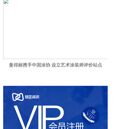
曼得丽携手中国涂协 设立艺术涂装师评价站点