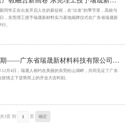
校企双向奔赴 共绘产教融合新画卷 东莞理工授予瑞晟新材料实习基地揭牌仪式圆满举办
新同学正在出发开启人生的新征程，在“出发”的季节里，高校与
2日，东莞理工授予瑞晟新材料实习基地揭牌仪式在广东省瑞晟新
举行。
开业大吉，未来可期——广东省瑞晟新材料科技有限公司开业仪式
2年12月4日，瑞晟人相约在美丽的东莞松山湖畔，共同见证了广东
在疫情之下逆势而上的开业大吉时刻。
到
页
共3页