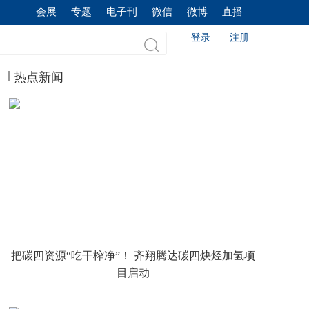
会展
专题
电子刊
微信
微博
直播
登录
注册
热点新闻
把碳四资源“吃干榨净”！ 齐翔腾达碳四炔烃加氢项
目启动