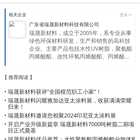
相关企业
更多>>
广东省瑞晟新材料科技有限公司
瑞晟新材料，成立于2005年，系专业从事
绿色环保材料研发，生产和销售的高科技
企业。主要产品包括水性UV树脂，聚氨酯
丙烯酸酯、改性环氧丙烯酸酯、丙烯酸树
脂，特殊改性聚酯树脂以及其他特殊新材
料等，年产量可达一万吨。产品用途广
【 推荐阅读 】
泛，涉猎众多，主要应用于智能穿戴、智
能家居，汽车内外饰，工程机械等。占地
瑞晟新材料获评“全国模范职工小家”！
50亩，是专业从事新材料研发、生产和销
瑞晟新材料闪耀雅加达亚太涂料展，收获满满荣耀
售的国家高新技术企业和广东省专精特新
归来！
中小企业。 瑞晟新材料制造中心座落于广
瑞晟新材料邀请您相聚2024印尼亚太涂料展
东南雄这座充满浓郁文化气息历史名城，
开启产业升级新篇章 瑞晟新材料7000吨树脂二期项
研发中心建立在广东东莞美丽的松山湖
目正式奠基
畔。
瑞晟新材料优品推荐：水性聚氨酯丙烯酸酯分散体R