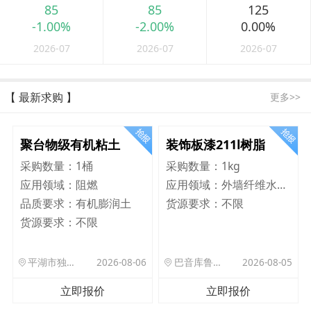
85
85
125
-1.00%
-2.00%
0.00%
2026-07
2026-07
2026-07
【 最新求购 】
更多>>
聚台物级有机粘土
装饰板漆211l树脂
采购数量：
1桶
采购数量：
1kg
应用领域：
阻燃
应用领域：
外墙纤维水泥板
品质要求：
有机膨润土
货源要求：
不限
货源要求：
不限
平湖市独山港镇集港路 589 号
2026-08-06
巴音库鲁提镇,托帕口岸六号库房
2026-08-05
立即报价
立即报价