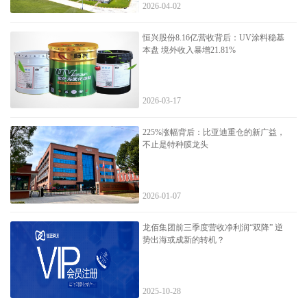
2026-04-02
恒兴股份8.16亿营收背后：UV涂料稳基
本盘 境外收入暴增21.81%
2026-03-17
225%涨幅背后：比亚迪重仓的新广益，
不止是特种膜龙头
2026-01-07
龙佰集团前三季度营收净利润“双降” 逆
势出海或成新的转机？
2025-10-28