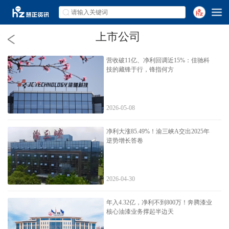
上市公司
营收破11亿、净利回调近15%：佳驰科
技的藏锋于行，锋指何方
2026-05-08
净利大涨85.49%！渝三峡A交出2025年
逆势增长答卷
2026-04-30
年入4.32亿，净利不到800万！奔腾漆业
核心油漆业务撑起半边天