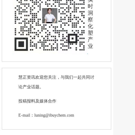
时
洞
察
化
塑
产
业
慧正资讯欢迎您关注，与我们一起共同讨
论产业话题。
投稿报料及媒体合作
E-mail：luning@ibuychem.com