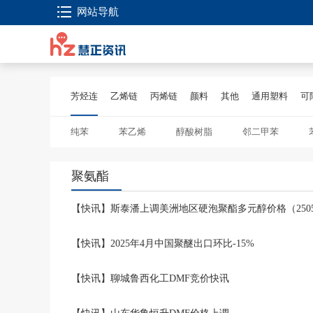
网站导航
芳烃连
乙烯链
丙烯链
颜料
其他
通用塑料
可
纯苯
苯乙烯
醇酸树脂
邻二甲苯
聚氨酯
【快讯】斯泰潘上调美洲地区硬泡聚酯多元醇价格（2505
【快讯】2025年4月中国聚醚出口环比-15%
【快讯】聊城鲁西化工DMF竞价快讯