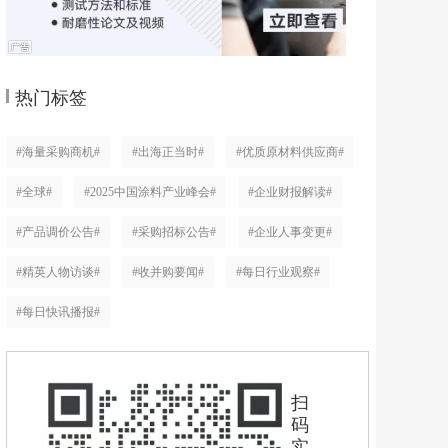
热门标签
#海量采购商机#
#出海正当时#
#优质原材料供应商#
#全球#
#2025中国涂料产业峰会#
#企业财报解读#
#产品调价公告#
#采购招标公告#
#企业人事变更#
#精英人物访谈#
#收并购要闻#
#每日行业观察#
#每日快讯播报#
扫
码
实