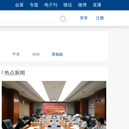
会展
专题
电子刊
微信
微博
直播
登录
注册
甲苯
MDI
聚氨酯
热点新闻